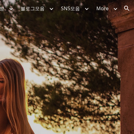
방
블로그모음
SNS모음
More
ion