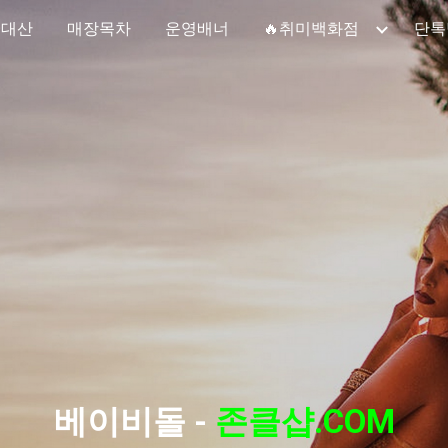
0대산
매장목차
운영배너
🔥취미백화점
단톡
ip to main content
Skip to navigat
베이비돌
-
존클샵.COM