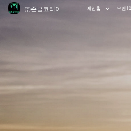
㈜존클코리아
메인홈
모밴1
Sk